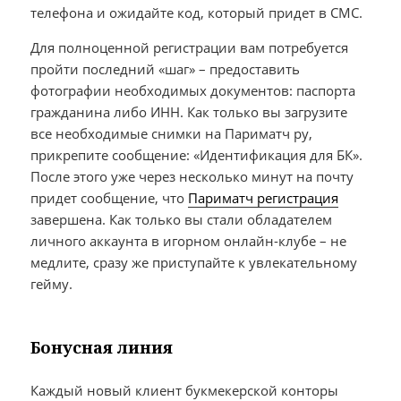
телефона и ожидайте код, который придет в СМС.
Для полноценной регистрации вам потребуется
пройти последний «шаг» – предоставить
фотографии необходимых документов: паспорта
гражданина либо ИНН. Как только вы загрузите
все необходимые снимки на Париматч ру,
прикрепите сообщение: «Идентификация для БК».
После этого уже через несколько минут на почту
придет сообщение, что
Париматч регистрация
завершена. Как только вы стали обладателем
личного аккаунта в игорном онлайн-клубе – не
медлите, сразу же приступайте к увлекательному
гейму.
Бонусная линия
Каждый новый клиент букмекерской конторы