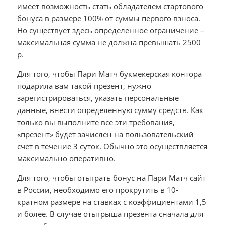
имеет возможность стать обладателем стартового
бонуса в размере 100% от суммы первого взноса.
Но существует здесь определенное ограничение –
максимальная сумма не должна превышать 2500
р.
Для того, чтобы Пари Матч букмекерская контора
подарила вам такой презент, нужно
зарегистрироваться, указать персональные
данные, внести определенную сумму средств. Как
только вы выполните все эти требования,
«презент» будет зачислен на пользовательский
счет в течение 3 суток. Обычно это осуществляется
максимально оперативно.
Для того, чтобы отыграть бонус на Пари Матч сайт
в России, необходимо его прокрутить в 10-
кратном размере на ставках с коэффициентами 1,5
и более. В случае отыгрыша презента сначала для